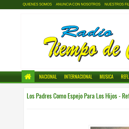
QUIENES SOMOS
ANUNCIA CON NOSOTROS
NUESTROS FI
NACIONAL
INTERNACIONAL
MUSICA
REF
Los Padres Como Espejo Para Los Hijos - Re
0
3:21 p.m.