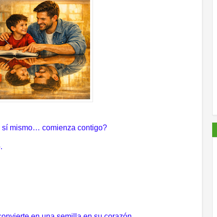
de sí mismo… comienza contigo?
.
convierte en una semilla en su corazón.