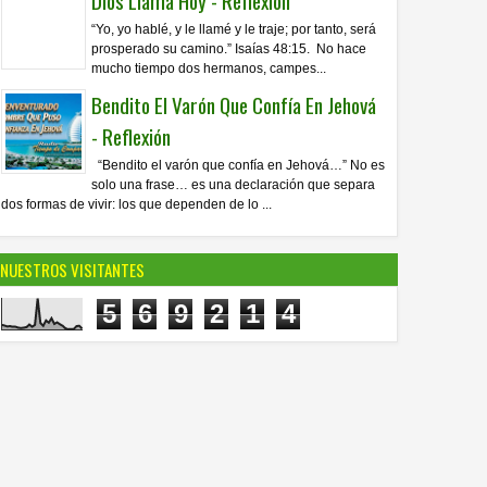
Dios Llama Hoy - Reflexión
“Yo, yo hablé, y le llamé y le traje; por tanto, será
prosperado su camino.” Isaías 48:15. No hace
mucho tiempo dos hermanos, campes...
Bendito El Varón Que Confía En Jehová
- Reflexión
“Bendito el varón que confía en Jehová…” No es
solo una frase… es una declaración que separa
dos formas de vivir: los que dependen de lo ...
NUESTROS VISITANTES
5
6
9
2
1
4