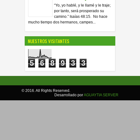
“Yo, yo hablé, y le llamé y le traje;
por tanto, será prosperado su
camino.” Isaías 48:15. No hace
mucho tiempo dos hermanos, campes...
NUESTROS VISITANTES
5
6
8
9
3
3
© 2016. All Rights Reserved.
Desarrollado por
AGUAYTIA SERVER