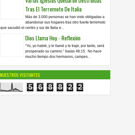
Varias Iglesias Quedaron Destruidas
Tras El Terremoto De Italia
Más de 3.000 personas se han visto obligadas a
abandonar sus hogares tras otro fuerte terremoto
que sacudió el centro y sur de Italia e...
Dios Llama Hoy - Reflexión
“Yo, yo hablé, y le llamé y le traje; por tanto, será
prosperado su camino.” Isaías 48:15. No hace
mucho tiempo dos hermanos, campes...
NUESTROS VISITANTES
5
6
8
8
2
2