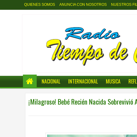
QUIENES SOMOS
ANUNCIA CON NOSOTROS
NUESTROS FI
NACIONAL
INTERNACIONAL
MUSICA
REF
¡Milagroso! Bebé Recién Nacida Sobrevivió
0
5:49 a.m.