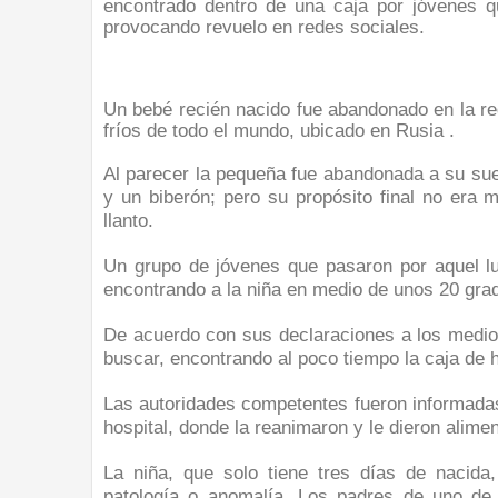
encontrado dentro de una caja por jóvenes qu
provocando revuelo en redes sociales.
Un bebé recién nacido fue abandonado en la re
fríos de todo el mundo, ubicado en Rusia .
Al parecer la pequeña fue abandonada a su sue
y un biberón; pero su propósito final no era 
llanto.
Un grupo de jóvenes que pasaron por aquel lug
encontrando a la niña en medio de unos 20 grad
De acuerdo con sus declaraciones a los medios
buscar, encontrando al poco tiempo la caja de 
Las autoridades competentes fueron informadas
hospital, donde la reanimaron y le dieron alime
La niña, que solo tiene tres días de nacida,
patología o anomalía. Los padres de uno de 