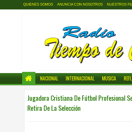
QUIENES SOMOS
ANUNCIA CON NOSOTROS
NUESTROS FI
NACIONAL
INTERNACIONAL
MUSICA
REF
Jugadora Cristiana De Fútbol Profesional S
Retira De La Selección
0
INTERNACIONAL
,
INTERNACIONL
4:31 p.m.