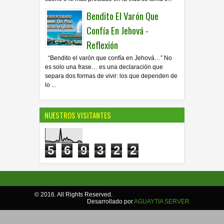
Bendito El Varón Que
Confía En Jehová -
Reflexión
“Bendito el varón que confía en Jehová…” No
es solo una frase… es una declaración que
separa dos formas de vivir: los que dependen de
lo ...
NUESTROS VISITANTES
5
6
9
3
2
2
© 2016. All Rights Reserved.
Desarrollado por
AGUAYTIA SERVER