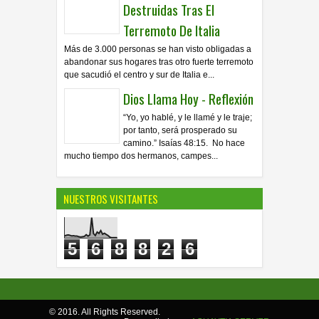
Destruidas Tras El
Terremoto De Italia
Más de 3.000 personas se han visto obligadas a
abandonar sus hogares tras otro fuerte terremoto
que sacudió el centro y sur de Italia e...
Dios Llama Hoy - Reflexión
“Yo, yo hablé, y le llamé y le traje;
por tanto, será prosperado su
camino.” Isaías 48:15. No hace
mucho tiempo dos hermanos, campes...
NUESTROS VISITANTES
5
6
8
8
2
6
© 2016. All Rights Reserved.