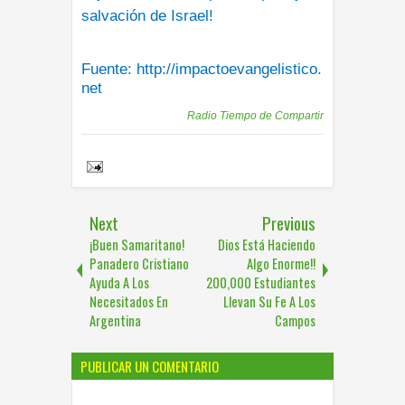
salvación de Israel!
Fuente:
http://impactoevangelistico.
net
Publicadas por
Radio Tiempo de Compartir
Share to:
Next
Previous
¡Buen Samaritano!
Dios Está Haciendo
Panadero Cristiano
Algo Enorme!!
Ayuda A Los
200,000 Estudiantes
Necesitados En
Llevan Su Fe A Los
Argentina
Campos
PUBLICAR UN COMENTARIO