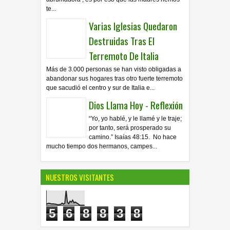
te...
Varias Iglesias Quedaron
Destruidas Tras El
Terremoto De Italia
Más de 3.000 personas se han visto obligadas a
abandonar sus hogares tras otro fuerte terremoto
que sacudió el centro y sur de Italia e...
Dios Llama Hoy - Reflexión
“Yo, yo hablé, y le llamé y le traje;
por tanto, será prosperado su
camino.” Isaías 48:15. No hace
mucho tiempo dos hermanos, campes...
NUESTROS VISITANTES
5
6
8
8
3
8