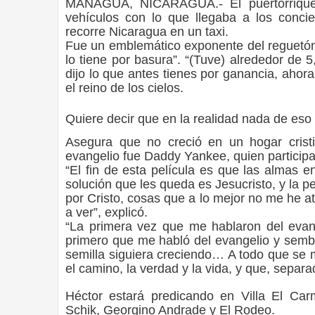
MANAGUA, NICARAGUA.- El puertorriqueño
vehículos con lo que llegaba a los concie
recorre Nicaragua en un taxi.
Fue un emblemático exponente del reguetón
lo tiene por basura”. “(Tuve) alrededor de 
dijo lo que antes tienes por ganancia, ahor
el reino de los cielos.
Quiere decir que en la realidad nada de eso 
Asegura que no creció en un hogar crist
evangelio fue Daddy Yankee, quien participar
“El fin de esta película es que las almas 
solución que les queda es Jesucristo, y la pe
por Cristo, cosas que a lo mejor no me he at
a ver”, explicó.
“La primera vez que me hablaron del evan
primero que me habló del evangelio y semb
semilla siguiera creciendo… A todo que se 
el camino, la verdad y la vida, y que, sepa
Héctor estará predicando en Villa El Car
Schik, Georgino Andrade y El Rodeo.