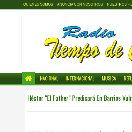
QUIENES SOMOS
ANUNCIA CON NOSOTROS
NUESTROS FI
NACIONAL
INTERNACIONAL
MUSICA
REF
Héctor “El Father” Predicará En Barrios Vu
0
INTERNACIONAL
6:16 p.m.