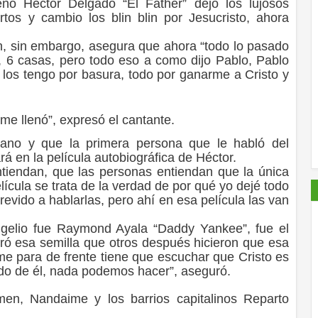
 Héctor Delgado “El Father” dejó los lujosos
rtos y cambio los blin blin por Jesucristo, ahora
, sin embargo, asegura que ahora “todo lo pasado
5, 6 casas, pero todo eso a como dijo Pablo, Pablo
a los tengo por basura, todo por ganarme a Cristo y
me llenó”, expresó el cantante.
iano y que la primera persona que le habló del
á en la película autobiográfica de Héctor.
entiendan, que las personas entiendan que la única
lícula se trata de la verdad de por qué yo dejé todo
revido a hablarlas, pero ahí en esa película las van
gelio fue Raymond Ayala “Daddy Yankee”, fue el
ró esa semilla que otros después hicieron que esa
me para de frente tiene que escuchar que Cristo es
rado de él, nada podemos hacer”, aseguró.
men, Nandaime y los barrios capitalinos Reparto