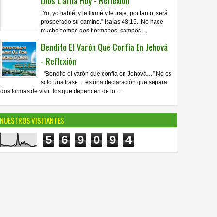
Dios Llama Hoy - Reflexión
“Yo, yo hablé, y le llamé y le traje; por tanto, será
prosperado su camino.” Isaías 48:15. No hace
mucho tiempo dos hermanos, campes...
Bendito El Varón Que Confía En Jehová
- Reflexión
“Bendito el varón que confía en Jehová…” No es
solo una frase… es una declaración que separa
dos formas de vivir: los que dependen de lo ...
NUESTROS VISITANTES
5
6
9
0
9
4