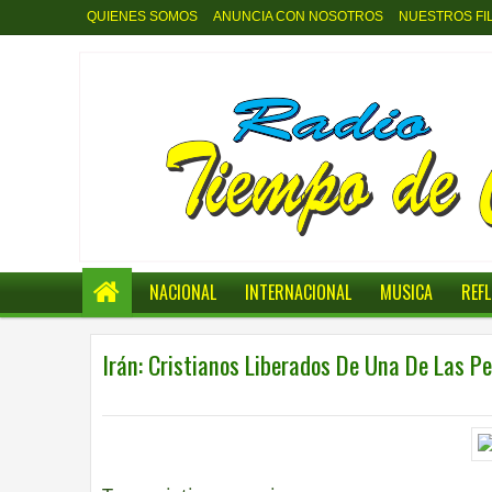
QUIENES SOMOS
ANUNCIA CON NOSOTROS
NUESTROS FI
NACIONAL
INTERNACIONAL
MUSICA
REF
Irán: Cristianos Liberados De Una De Las P
0
INTERNACIONAL
8:39 p.m.