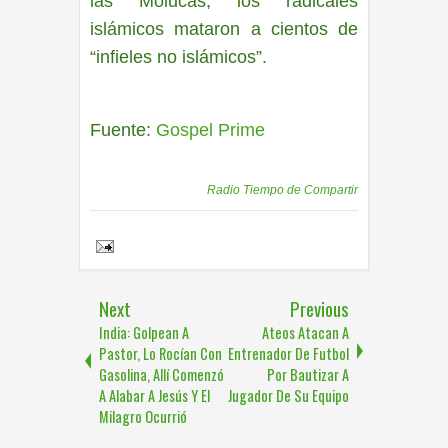
las Molucas, los radicales
islámicos mataron a cientos de
“infieles no islámicos”.
Fuente:
Gospel Prime
Publicadas por
Radio Tiempo de Compartir
Share to:
Next
Previous
India: Golpean A
Ateos Atacan A
Pastor, Lo Rocían Con
Entrenador De Futbol
Gasolina, Allí Comenzó
Por Bautizar A
A Alabar A Jesús Y El
Jugador De Su Equipo
Milagro Ocurrió