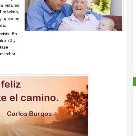
la vida es
l máximo,
ay quienes
da,
xistir. En
tre 70 y
ntase
rovechar