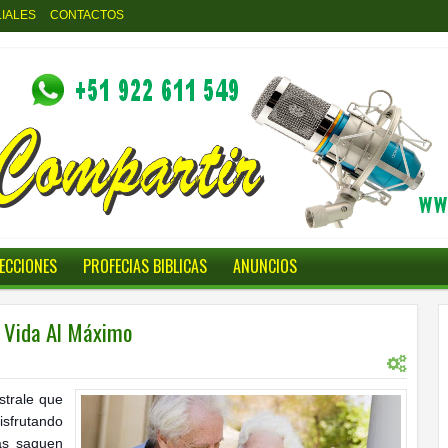
LIALES
CONTACTOS
LECCIONES
PROFECIAS BIBLICAS
ANUNCIOS
a Vida Al Máximo
strale que
isfrutando
ias saquen