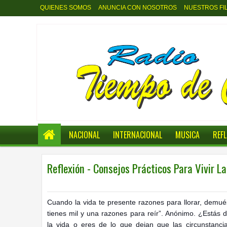
QUIENES SOMOS
ANUNCIA CON NOSOTROS
NUESTROS FI
NACIONAL
INTERNACIONAL
MUSICA
REF
Reflexión - Consejos Prácticos Para Vivir L
0
REFLECCIONES
3:09 p.m.
Cuando la vida te presente razones para llorar, demué
tienes mil y una razones para re
ír”. Anónimo. ¿Estás d
la vida o eres de lo que dejan que las circunstanc