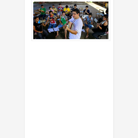
Un director musical alcanza
de las calles a niños y jóvenes
de un
barrio
marginal
situado
en
medio de un basurero en
Paraguay. Su estrategia es
hacerlos parte de una
orquesta que utiliza
instrumentos hechos con
materiales reciclados.
Cateura, en las afueras de