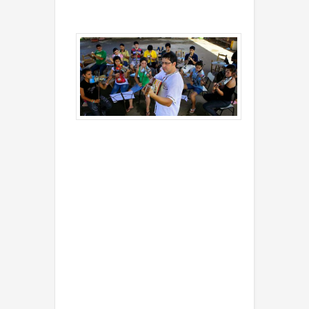
brillando en Cateura a
través de la música.
Un grupo de jóvenes
conforma la Orquesta de
Instrumentos Reciclados.
Lleva ese nombre porque
todos los instrumentos que
tocan están hechos con
materiales sacados de la
basura. Canaletas viejas de
los techos de la casas se
convierten en saxofones.
Tenedores, cuchillos,