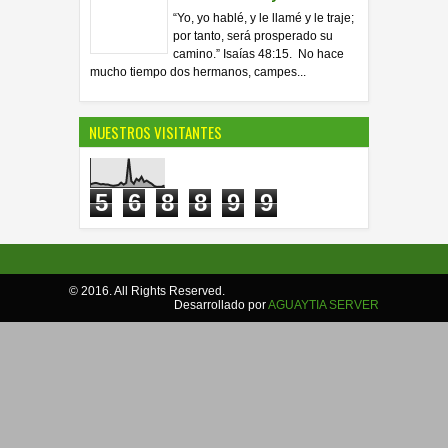
“Yo, yo hablé, y le llamé y le traje;
por tanto, será prosperado su
camino.” Isaías 48:15. No hace
mucho tiempo dos hermanos, campes...
NUESTROS VISITANTES
5
6
8
8
9
9
© 2016. All Rights Reserved.
Desarrollado por
AGUAYTIA SERVER