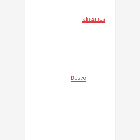
de la de un guerrero mandinga,
estilo que decidió usar para
mostrar sus orígenes
africanos
.
En 1982, Mr. T fue descubierto
por Sylvester Stallone, quien lo
contrató para participar en la
película Rocky III como el
boxeador Clubber Lang, la
contrafigura de Rocky.
En el Equipo A , interpretó al
sargento B.A. (
Bosco
Albert o
‘Bad Attitude’) Barracus, en
España M.A. (Mala Actitud)
Barracus, en Hispanoamérica
“Mario Baracus”, un suboficial
(sargento) del ejército
estadounidense, perseguido
junto a otros tres hombres por
“un crimen que no cometieron”.
Mister T. ingresó al mundo de la