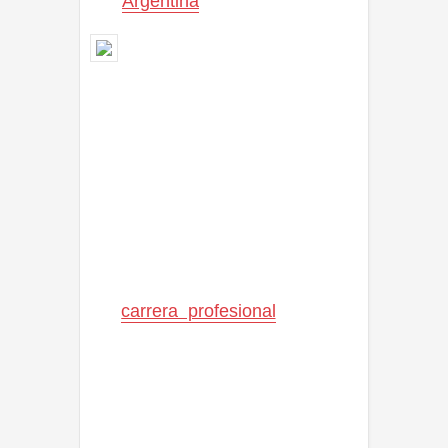
en
Argentina
como Brigada A)
entre 1983 hasta 1987.
Mr. T nació en la ciudad de
Chicago, Illinois el 21 de mayo
de 1952, siendo el menor de
doce hermanos. Jugó al fútbol
americano y estudió artes
marciales. Asistió a la
universidad a través de una beca
deportiva. Después de la
universidad, fue Policía Militar en
el ejército estadounidense.
Su
carrera profesional
de fútbol
americano terminó por una lesión
en la rodilla.
En 1970 cambio su nombre
legalmente por el de Lawrence
Tero y en 1980 por el de Mr. T.
Su famoso peinado es una copia