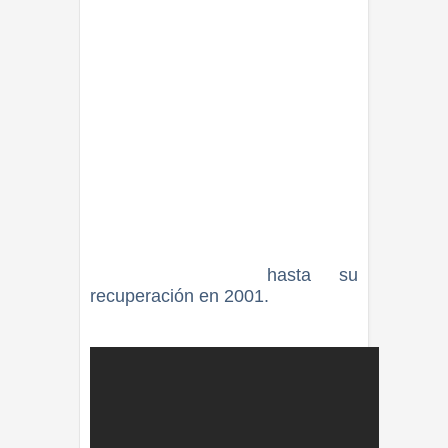
lucha profesional en 1985. Junto
con Hulk Hogan formaron un dúo
hasta 1988. En esa época
desarrolló un programa
humanitario de deportes para
jóvenes problemáticos,
convirtiéndolo en una de las
figuras públicas más queridas de
Estados Unidos.
En 1995 le fue diagnosticado un
linfoma que lo alejó del mundo
del espectáculo
hasta su
recuperación en 2001.