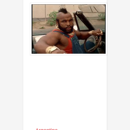
Lawrence Tureaud, más
conocido como Mr.T nacido en
Chicago, Illinois – Estados
Unidos el 21 de mayo de
1952, es un actor
estadounidense, conocido por su
rol como el sargento M.A.
Baracus en la serie televisiva El
equipo A (Conocida en la mayor
parte de Hispanoamérica como
Los Magnificos y