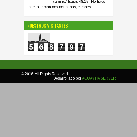
camino.” Isaías 48:15. No hace
mucho tiempo dos hermanos, campes...
NUESTROS VISITANTES
5
6
8
7
9
7
© 2016. All Rights Reserved.
Desarrollado por
AGUAYTIA SERVER