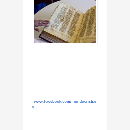
RU
SA
LE
N
(A
P)
—
Do
s
dé
cadas después que agentes secretos
israelíes sacaron biblias de antiguas de
Damasco y las llevaron a Jerusalén, la
Biblioteca Nacional de Israel le ha pedido a un
tribunal que le dé la autoridad oficial sobre los
manuscritos.
¿Qué opinas de ésta noticia? Ve
a
www.Facebook.com/mundocristian
o
y comenta.
El pedido podría desatar una agra
disputa con la comunidad de judíos
sirios, para quienes los textos son