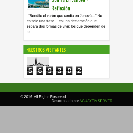
Reflexión
“Bendito el varón que confía en Jehová…” No
es solo una frase… es una declaración que
separa dos formas de vivir: los que dependen de
lo ...
NUESTROS VISITANTES
5
6
9
3
0
2
© 2016. All Rights Reserved.
Desarrollado por
AGUAYTIA SERVER