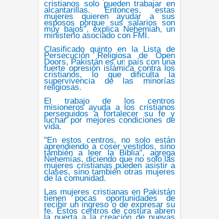
cristianos solo pueden trabajar en
alcantarillas. Entonces,
estas
mujeres quieren ayudar a sus
esposos porque sus salarios son
muy bajos
”, explica Nehemiah, un
ministerio asociado con FMI.
Clasificado quinto en la Lista de
Persecución Religiosa de
Open
Doors
, Pakistán es un país con una
fuerte opresión islámica contra los
cristianos, lo que dificulta la
supervivencia de las minorías
religiosas.
El trabajo de los centros
misioneros
ayuda a los cristianos
perseguidos a fortalecer su fe y
luchar por mejores condiciones de
vida.
"En estos centros,
no solo están
aprendiendo a coser vestidos, sino
también a leer la Biblia
", agrega
Nehemías, diciendo que
no solo las
mujeres cristianas pueden asistir a
clases, sino también otras mujeres
de la comunidad.
Las mujeres cristianas en Pakistán
tienen pocas oportunidades de
recibir un ingreso o de expresar su
fe. Estos centros de costura
abren
la puerta a la creación de nuevas