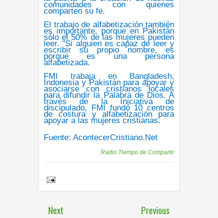
comunidades con quienes
comparten su fe
.
El trabajo de alfabetización también
es importante, porque
en Pakistán
sólo el 50% de las mujeres pueden
leer
. "Si alguien es capaz de leer y
escribir su propio nombre, es
porque es una persona
alfabetizada.
FMI trabaja en Bangladesh,
Indonesia y Pakistán para
apoyar y
asociarse con cristianos locales
para difundir la Palabra de Dios
. A
través de la Iniciativa de
discipulado,
FMI fundó 10 centros
de costura y alfabetización para
apoyar a las mujeres cristianas.
Fuente:
AcontecerCristiano.Net
Publicadas por
Radio Tiempo de Compartir
Share to:
Next
Previous