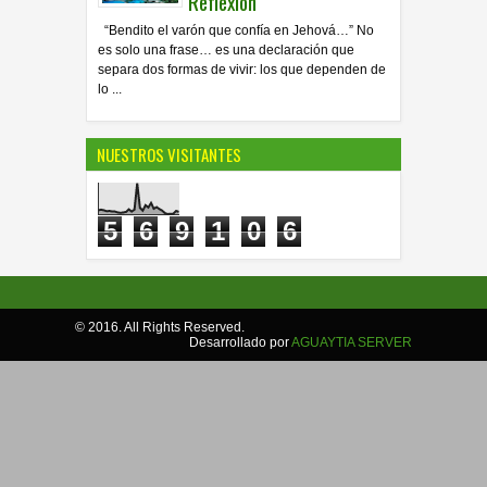
Reflexión
“Bendito el varón que confía en Jehová…” No
es solo una frase… es una declaración que
separa dos formas de vivir: los que dependen de
lo ...
NUESTROS VISITANTES
5
6
9
1
0
6
© 2016. All Rights Reserved.
Desarrollado por
AGUAYTIA SERVER