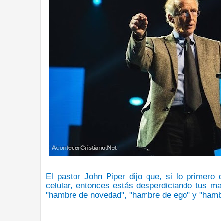
El pastor
John Piper
dijo que,
si lo primero 
celular, entonces estás desperdiciando tus m
"hambre de novedad", "hambre de ego" y "ham