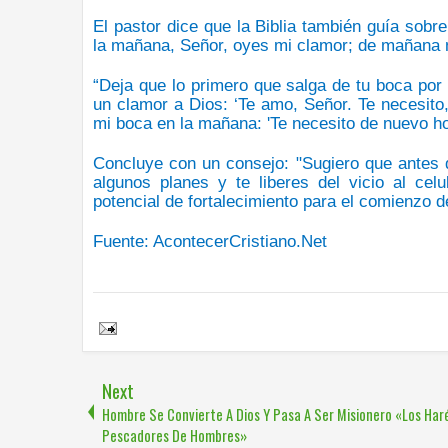
El pastor dice que
la Biblia también guía
sobre
la mañana, Señor, oyes mi clamor;
de mañana m
“Deja que lo primero que
salga de tu boca por
un clamor a Dios
: ‘Te amo, Señor. Te necesit
mi boca en la mañana
: 'Te necesito de nuevo hoy
Concluye con un consejo
: "Sugiero que antes
algunos planes
y te liberes del vicio al cel
potencial de fortalecimiento para el comienzo de
Fuente:
AcontecerCristiano.Net
Share to:
Next
Hombre Se Convierte A Dios Y Pasa A Ser Misionero «Los Har
Pescadores De Hombres»