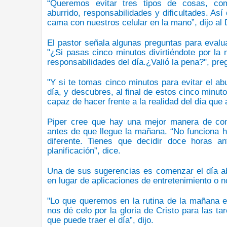
“Queremos evitar tres tipos de cosas, co
aburrido,
responsabilidades y dificultades
. Así
cama con nuestros celular en la mano”, dijo al 
El pastor señala algunas preguntas para evalu
"¿Si pasas cinco minutos divirtiéndote por la
responsabilidades del día.
¿Valió la pena?", pre
"Y si te tomas cinco minutos para evitar el abu
día, y
descubres, al final de estos cinco minuto
capaz de hacer frente a la realidad del día que
Piper cree que
hay una mejor manera de co
antes de que llegue la mañana. “
No funciona h
diferente
. Tienes que decidir doce horas a
planificación”, dice.
Una de sus sugerencias es
comenzar el día ab
en lugar de aplicaciones de entretenimiento o no
"Lo que queremos en la rutina de la mañana
e
nos dé celo por la
gloria de Cristo
para las tar
que puede traer el día
”, dijo.