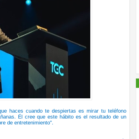
que haces cuando te despiertas es mirar tu teléfono
añanas
. Él cree que este hábito es el resultado de un
bre de
entretenimiento
".