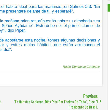
 el hábito ideal para las mañanas, en
Salmos 5:3
: “En
e presentaré delante de ti, y esperaré
”.
 la mañana
mientras aún estás sobre tu almohada
sea
o, Señor. Ayúdame".
Este debe ser el primer clamor de
'", dijo Piper.
 de acostarse esta noche,
tomes algunas decisiones y
ular y evites malos hábitos, que están arruinando el
l día".
Publicadas por
Radio Tiempo de Compartir
Previous
é
“En Nuestro Gobierno, Dios Está Por Encima De Todo”, Dice El
Presidente De Brasil.