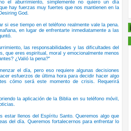
mo
el aburrimiento,
simplemente no quiero un día
 que hay fuerzas muy fuertes que nos mantienen en la
Desiring God.
ar
si ese tiempo en el teléfono realmente vale la pena
.
 mañana,
en lugar de enfrentarte inmediatamente a las
guntó.
rrimiento, las responsabilidades y las dificultades del
s, que eres espiritual, moral
y emocionalmente menos
 antes? ¿Valió la pena?"
menzar el día
, pero eso requiere algunas decisiones
acer esfuerzos de última hora para decidir hacer algo
ntes cómo será este momento de crisis. Requerirá
riendo la aplicación de la Biblia en su teléfono móvil,
ticias.
s estar llenos del Espíritu Santo
. Queremos algo que
eas del día.
Queremos fortalecernos para enfrentar lo