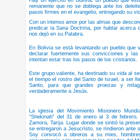
Hay un ejército en Bolivia, un pueblo que es
remanente que no se doblega ante los deleit
pasos firmes en el evangelio, entregando su vid
Con un intenso amor por las almas que descono
predicar la Sana Doctrina, por hablar acerca
nos dejó en su Palabra.
En Bolivia se está levantando un pueblo que v
declarar fuertemente sus convicciones y la
intentan estar tras los pasos de los cristianos.
Este grupo valiente, ha destinado su vida al s
el tiempo el rostro del Santo de Israel, a ser 
Santo, para que grandes proezas y milag
verdaderamente a Jesús.
La iglesia del Movimiento Misionero Mundi
“Shekinah” del 31 de enero al 3 de febrero
Zamora, Tarija. Lugar donde se sintió la pres
se entregaron a Jesucristo, se rindieron ante 
Soy convocó a obreros a su mies, hombres