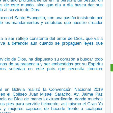
tá anclado profundamente en la persona de Jesús, un
es de este mundo, sino que día a día busca dar sus
a al servicio de Dios.
cen el Santo Evangelio, con una pasión insistente por
 de los mandamientos y estatutos que nuestro creador
a a ser reflejo constante del amor de Dios, que va a
s va a defender aún cuando se propaguen leyes que
ervicio de Dios, ha dispuesto su corazón a buscar todo
llenos de su presencia y ser embestidos por su Espíritu
ros sucedan en este país que necesita conocer
al en Bolivia realizó la Convención Nacional 2019
, en el Coliseo Juan Misael Saracho, Av. Jaime Paz
encia de Dios de manera extraordinaria, donde muchos
sus pies para servirle fielmente, así mismo el Gran Yo
 y mujeres capaces de hacerle frente a cualquier