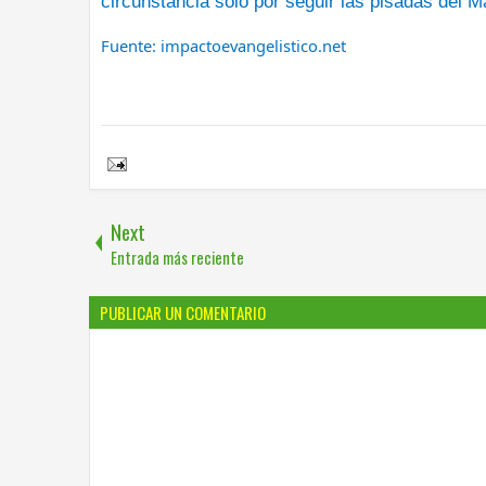
circunstancia solo por seguir las pisadas del M
Fuente: impactoevangelistico.net
Share to:
Next
Entrada más reciente
PUBLICAR UN COMENTARIO