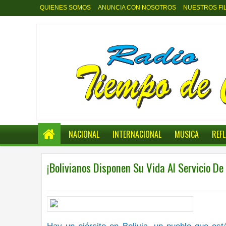
QUIENES SOMOS
ANUNCIA CON NOSOTROS
NUESTROS FI
NACIONAL
INTERNACIONAL
MUSICA
REF
¡Bolivianos Disponen Su Vida Al Servicio De 
0
INTERNACIONAL
,
INTERNACIONL
7:51 p.m.