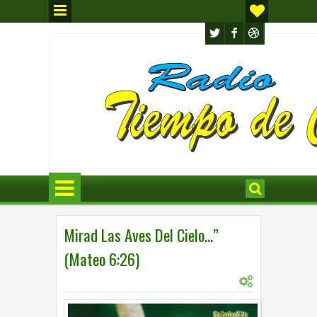
Mirad Las Aves Del Cielo…”
(Mateo 6:26)
0
REFLECCIONES
6:30 p.m.