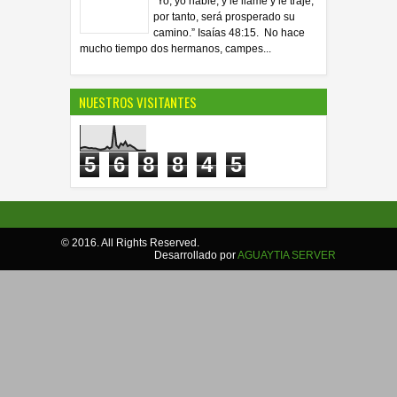
“Yo, yo hablé, y le llamé y le traje;
por tanto, será prosperado su
camino.” Isaías 48:15. No hace
mucho tiempo dos hermanos, campes...
NUESTROS VISITANTES
5
6
8
8
4
5
© 2016. All Rights Reserved.
Desarrollado por
AGUAYTIA SERVER