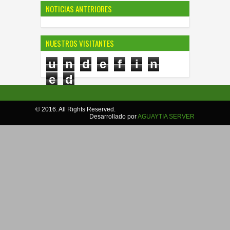
NOTICIAS ANTERIORES
NUESTROS VISITANTES
u
n
d
e
f
i
n
e
d
© 2016. All Rights Reserved.
Desarrollado por
AGUAYTIA SERVER