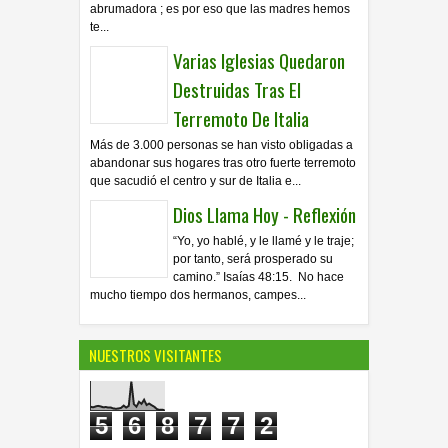
abrumadora ; es por eso que las madres hemos
te...
Varias Iglesias Quedaron
Destruidas Tras El
Terremoto De Italia
Más de 3.000 personas se han visto obligadas a
abandonar sus hogares tras otro fuerte terremoto
que sacudió el centro y sur de Italia e...
Dios Llama Hoy - Reflexión
“Yo, yo hablé, y le llamé y le traje;
por tanto, será prosperado su
camino.” Isaías 48:15. No hace
mucho tiempo dos hermanos, campes...
NUESTROS VISITANTES
5
6
8
7
7
2